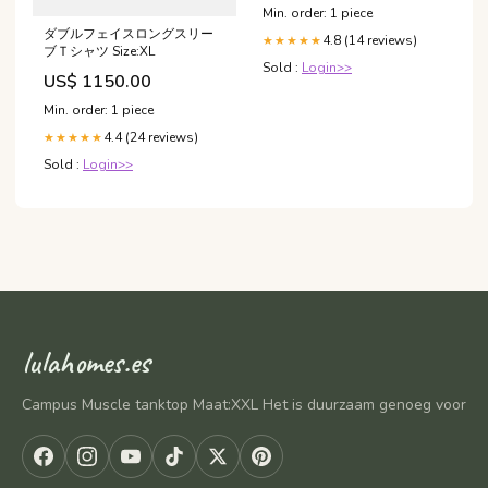
Min. order: 1 piece
ダブルフェイスロングスリー
4.8 (14 reviews)
★★★★★
ブＴシャツ Size:XL
Sold :
Login>>
US$ 1150.00
Min. order: 1 piece
4.4 (24 reviews)
★★★★★
Sold :
Login>>
lulahomes.es
Campus Muscle tanktop Maat:XXL Het is duurzaam genoeg voor