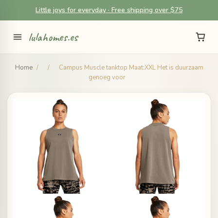
Little joys for everyday · Free shipping over $75
lulahomes.es
Home
/
/
Campus Muscle tanktop Maat:XXL Het is duurzaam
genoeg voor