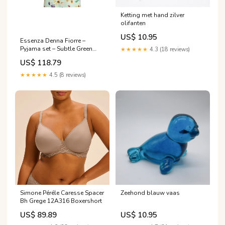
Ketting met hand zilver
olifanten
US$ 10.95
Essenza Denna Fiorre –
Pyjama set – Subtle Green
★★★★★
4.3 (18 reviews)
102182 Maat:S
US$ 118.79
★★★★★
4.5 (8 reviews)
Simone Péréle Caresse Spacer
Zeehond blauw vaas
Bh Grege 12A316 Boxershort
US$ 89.89
US$ 10.95