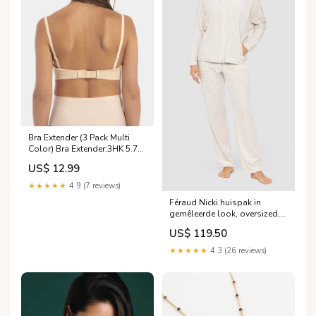
Bra Extender (3 Pack Multi
Color) Bra Extender:3HK 5.7
CM
US$ 12.99
★★★★★
4.9 (7 reviews)
Féraud Nicki huispak in
gemêleerde look, oversized,
sportief_ 3884138 Maat:42
US$ 119.50
★★★★★
4.3 (26 reviews)