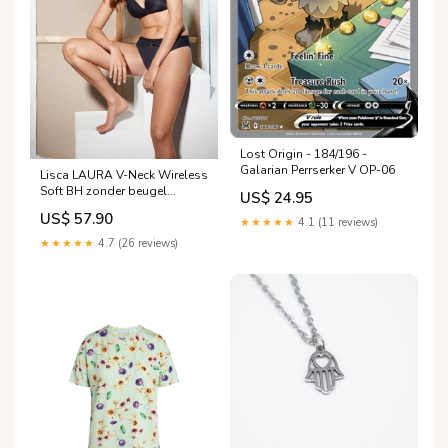
Lost Origin - 184/196 -
Galarian Perrserker V OP-06
Lisca LAURA V-Neck Wireless
Soft BH zonder beugel
US$ 24.95
brushed 20327 WHITE
US$ 57.90
★★★★★
4.1 (11 reviews)
★★★★★
4.7 (26 reviews)