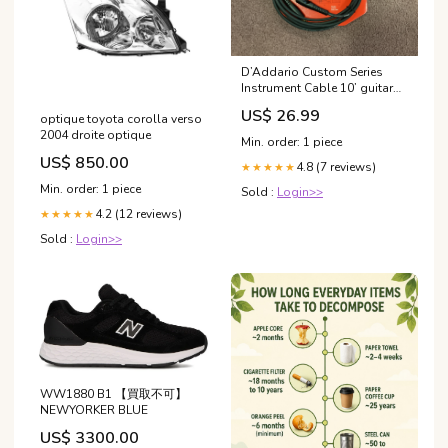
D’Addario Custom Series
Instrument Cable 10’ guitar
combo amp
US$ 26.99
optique toyota corolla verso
2004 droite optique
Min. order: 1 piece
US$ 850.00
4.8 (7 reviews)
★★★★★
Min. order: 1 piece
Sold :
Login>>
4.2 (12 reviews)
★★★★★
Sold :
Login>>
WW1880 B1 【買取不可】
NEWYORKER BLUE
US$ 3300.00