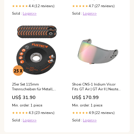
4.4 (12 reviews)
4.7 (27 reviews)
★★★★★
★★★★★
Sold :
Login>>
Sold :
Login>>
25er Set 115mm
Shoei CNS-1 Iridium Visor
Trennscheiben für Metall,
Fits GT Air | GT Air II | Neotec
Stahl & Inox für 20V Akku
Helmet - Spectra Orange
US$ 31.90
US$ 170.99
Winkelschleifer FX-E1WS20
Clearance
Schneeschaufel
Min. order: 1 piece
Min. order: 1 piece
4.3 (23 reviews)
4.9 (22 reviews)
★★★★★
★★★★★
Sold :
Login>>
Sold :
Login>>