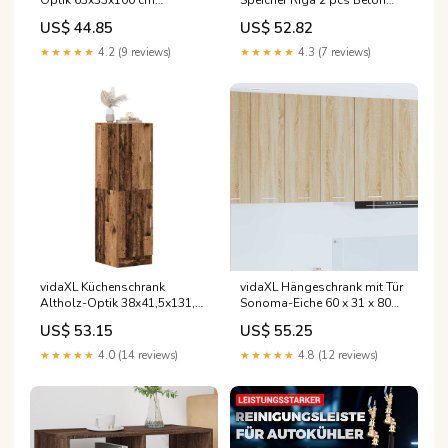
Optik 63x33x100 cm
Speicher Riga 2 pcs Beton
Holzwerkstoff Color:Braun
Grau 40 x 31 x 40 cm Yoloway
US$ 44.85
US$ 52.82
★★★★★
4.2 (9 reviews)
★★★★★
4.3 (7 reviews)
vidaXL Küchenschrank
vidaXL Hängeschrank mit Tür
Altholz-Optik 38x41,5x131,5
Sonoma-Eiche 60 x 31 x 80
cm Holzwerkstoff ENGWE
cm Holzwerkstoff JASION
US$ 53.15
US$ 55.25
★★★★★
4.0 (14 reviews)
★★★★★
4.8 (12 reviews)