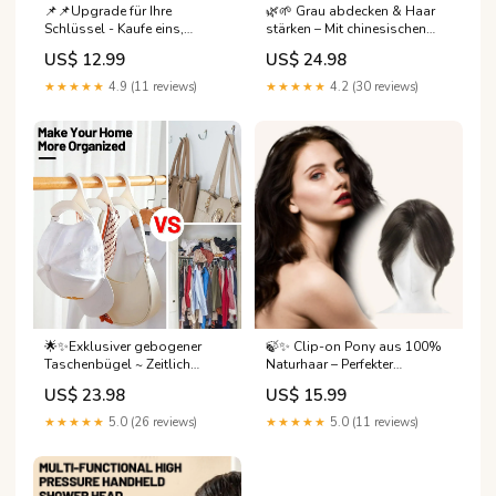
📌📌Upgrade für Ihre
🌿🌱 Grau abdecken & Haar
Schlüssel - Kaufe eins,
stärken – Mit chinesischen
bekomme eins gratis🛡️🛡️Der
Kräutern & 3-fach-Wirkung! 🌱
US$ 12.99
US$ 24.98
elegante PU-Leder
🌿 Farbe:Braun
Schlüsselanhänger
★★★★★
4.9 (11 reviews)
★★★★★
4.2 (30 reviews)
Kettenfarbe:Burgund
🌟✨Exklusiver gebogener
🍃✨ Clip-on Pony aus 100%
Taschenbügel ~ Zeitlich
Naturhaar – Perfekter
begrenzter Sonderverkauf👜💼
Volumen-Pony in Sekunden!
US$ 23.98
US$ 15.99
Schutz & Stil für Ihre
💁‍♀️✨ Natürlich &
wertvollen Accessoires
wiederverwendbar, für einen
★★★★★
5.0 (26 reviews)
★★★★★
5.0 (11 reviews)
Farbe:Weiß – 10 Stück
strahlenden Look jeden Tag.
🔥MEHR KAUFEN, MEHR
SPAREN🔥:Dunkelbraun