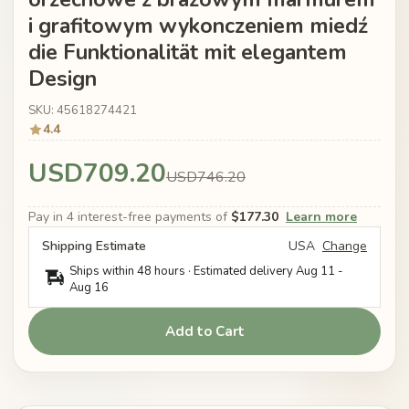
i grafitowym wykonczeniem miedź
die Funktionalität mit elegantem
Design
SKU: 45618274421
4.4
USD709.20
USD746.20
Pay in 4 interest-free payments of
$177.30
Learn more
Shipping Estimate
USA
Change
Ships within 48 hours · Estimated delivery
Aug 11
-
Aug 16
Add to Cart