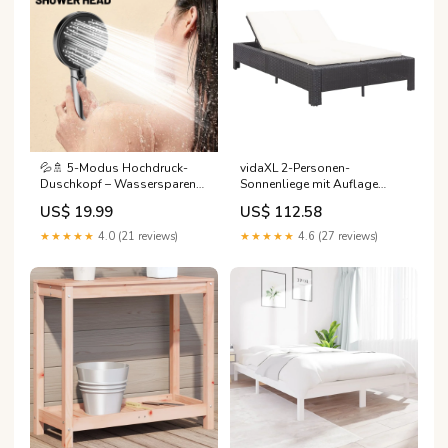
💦🚿 5-Modus Hochdruck-
vidaXL 2-Personen-
Duschkopf – Wassersparend
Sonnenliege mit Auflage
& Komfortoptimiert für Ihr
Schwarz Poly Rattan iENYRID
US$ 19.99
US$ 112.58
tägliches Wellness-Erlebnis!
🌿✨ Typ:Duschkopf mit
★★★★★
4.0 (21 reviews)
★★★★★
4.6 (27 reviews)
Halterung