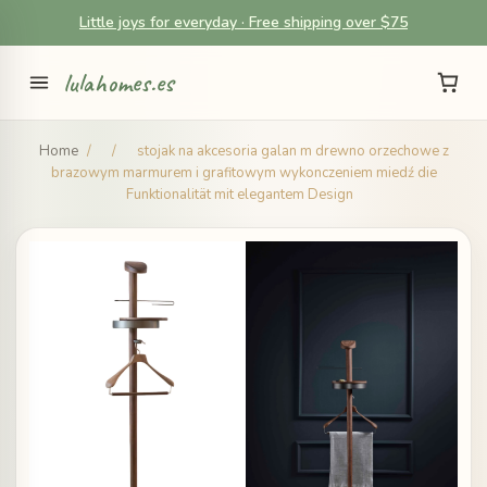
Little joys for everyday · Free shipping over $75
lulahomes.es
Home
/
/
stojak na akcesoria galan m drewno orzechowe z
brazowym marmurem i grafitowym wykonczeniem miedź die
Funktionalität mit elegantem Design