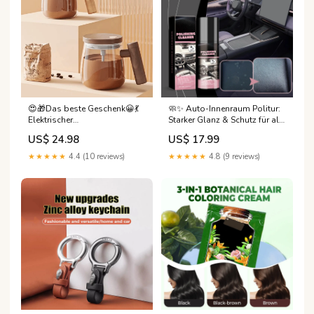
😍🎁Das beste Geschenk😀💃
🧼✨ Auto-Innenraum Politur:
Elektrischer
Starker Glanz & Schutz für alle
Hochgeschwindigkeits-
Oberflächen 💪🌟 Einfach
US$ 24.98
US$ 17.99
Mixbecher Cleaning & Storage
anwenden, natürliche Formel,
100ml – Dein Auto strahlt wie
★★★★★
4.4 (10 reviews)
★★★★★
4.8 (9 reviews)
neu! Schwimmbad