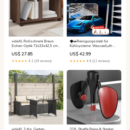
vidaXL Rollschrank Braun
🌪️🚗Reinigungsstab für
Eichen-Optik 72x33x42,5 cm
Kühlsysteme: Wasser/Luft-
Holzwerkstoff JOYOR
Kombisystem zur
US$ 27.85
US$ 42.99
Demontagefreien Auto-
Reinigung Style: 60 cm – Ohne
★★★★★
4.2 (29 reviews)
★★★★★
4.6 (12 reviews)
Umschalter:🔥Aktualisiertes
Modell – 60 cm – Mit
Umschalter🔥
+Werbegeschenk: ein
Lappen【 Kostenloser
Versand📦】
vidaXL 2-tlg. Garten-
🏃‍♀️💪 Straffe Beine & Starker