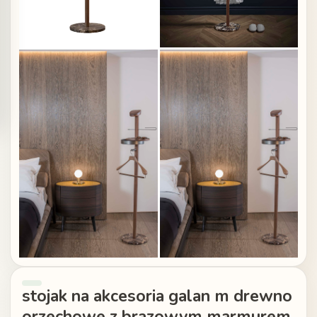
stojak na akcesoria galan m drewno
orzechowe z brazowym marmurem