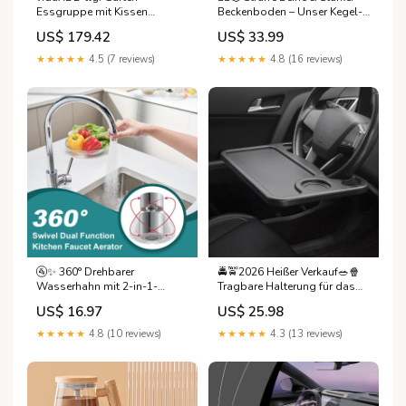
Essgruppe mit Kissen
Beckenboden – Unser Kegel-
Schwarz Poly Rattan
Trainer mit 55 % Rabatt! ⏳✨
US$ 179.42
US$ 33.99
Color:Braun
Effektives Training für
Zuhause, diskret &
★★★★★
4.5 (7 reviews)
★★★★★
4.8 (16 reviews)
nachhaltig. Jetzt profitieren!
Thongs
🚰✨ 360° Drehbarer
🚔🚖2026 Heißer Verkauf🥗🍿
Wasserhahn mit 2-in-1-
Tragbare Halterung für das
Funktion &
Laptop-/Tabletfach im Auto🍦
US$ 16.97
US$ 25.98
Trinkwassersprudler – Präzise
woman
Armaturen für flexibles,
★★★★★
4.8 (10 reviews)
★★★★★
4.3 (13 reviews)
nachhaltiges Kochen! 🌱💧
Anzahl:🔥🔥Kaufen Sie 3 und
erhalten Sie 1 gratis （4
Stück）