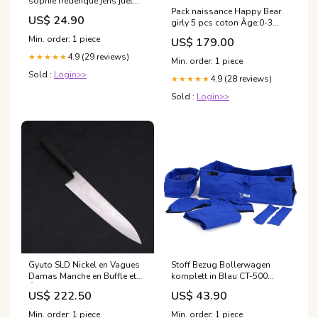
sophie frederique jens juel
Pack naissance Happy Bear
Limbourg
US$ 24.90
girly 5 pcs coton Âge:0-3
mois
Min. order: 1 piece
US$ 179.00
4.9 (29 reviews)
★★★★★
Min. order: 1 piece
Sold :
Login>>
4.9 (28 reviews)
★★★★★
Sold :
Login>>
Gyuto SLD Nickel en Vagues
Stoff Bezug Bollerwagen
Damas Manche en Buffle et
komplett in Blau CT-500
Ébène 240mm
tiefpreis
US$ 222.50
US$ 43.90
Finition:Damas
Min. order: 1 piece
Min. order: 1 piece