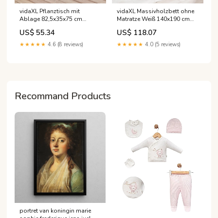
vidaXL Pflanztisch mit
vidaXL Massivholzbett ohne
Ablage 82,5x35x75 cm
Matratze Weiß 140x190 cm
Massivholz Douglasie
Kiefernholz ENGWE
US$ 55.34
US$ 118.07
Color:Braun
★★★★★
4.6 (8 reviews)
★★★★★
4.0 (5 reviews)
Recommand Products
portret van koningin marie